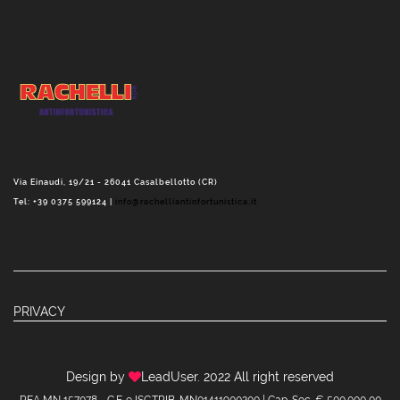
Via Einaudi, 19/21 - 26041 Casalbellotto (CR)
Tel: +39 0375 599124 |
info@rachelliantinfortunistica.it
PRIVACY
Design by
LeadUser
. 2022 All right reserved
REA MN 157078 - C.F. e ISC.TRIB. MN01411900200 | Cap. Soc. € 500.000,00