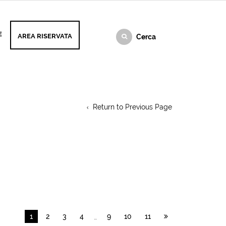
E
AREA RISERVATA
Return to Previous Page
1
2
3
4
9
10
11
…