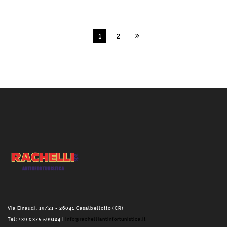
1
2
Via Einaudi, 19/21 - 26041 Casalbellotto (CR)
Tel: +39 0375 599124 |
info@rachelliantinfortunistica.it