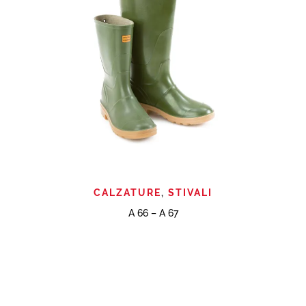
CALZATURE
,
STIVALI
A 66 – A 67