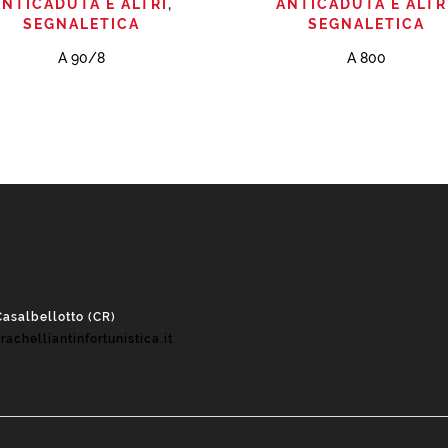
ANTICADUTA E ALTRI
,
ANTICADUTA E ALTR
SEGNALETICA
SEGNALETICA
A 90/8
A 800
Casalbellotto (CR)
rachelliantinfortunistica.it