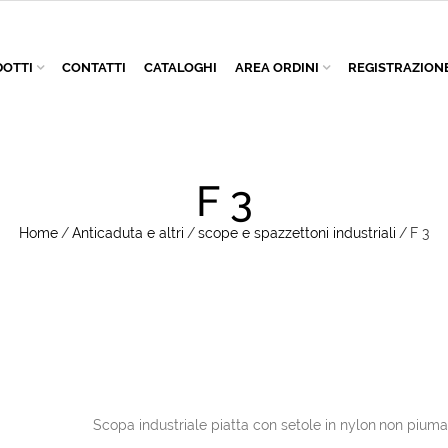
OTTI
CONTATTI
CATALOGHI
AREA ORDINI
REGISTRAZION
F 3
Home
/
Anticaduta e altri
/
scope e spazzettoni industriali
/
F 3
Scopa industriale piatta con setole in nylon
non piuma