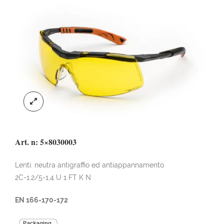
Art. n: 5×8030003
Lenti: neutra antigraffio ed antiappannamento
2C-1.2/5-1,4 U 1 FT K N
EN 166-170-172