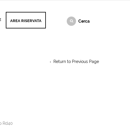
E
AREA RISERVATA
Return to Previous Page
to Rd40