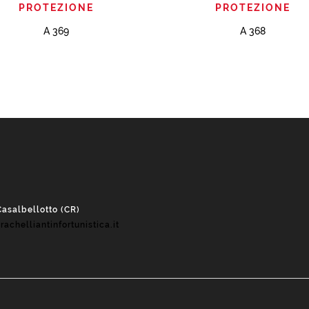
PROTEZIONE
PROTEZIONE
A 369
A 368
Casalbellotto (CR)
rachelliantinfortunistica.it