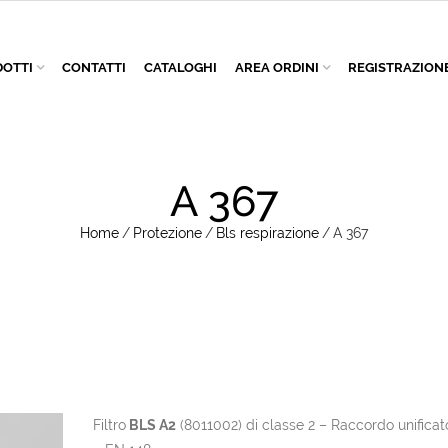
OTTI
CONTATTI
CATALOGHI
AREA ORDINI
REGISTRAZION
A 367
Home
/
Protezione
/
Bls respirazione
/
A 367
Filtro
BLS A2
(8011002) di classe 2 – Raccordo unifica